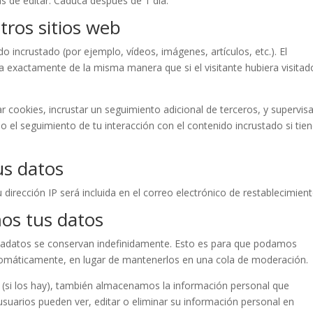
as de editar. Caduca después de 1 día.
tros sitios web
do incrustado (por ejemplo, vídeos, imágenes, artículos, etc.). El
 exactamente de la misma manera que si el visitante hubiera visitad
ar cookies, incrustar un seguimiento adicional de terceros, y supervisa
do el seguimiento de tu interacción con el contenido incrustado si tie
s datos
u dirección IP será incluida en el correo electrónico de restablecimient
os tus datos
etadatos se conservan indefinidamente. Esto es para que podamos
omáticamente, en lugar de mantenerlos en una cola de moderación.
b (si los hay), también almacenamos la información personal que
usuarios pueden ver, editar o eliminar su información personal en