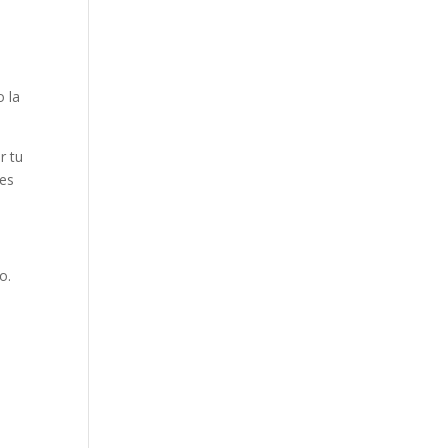
o la
r tu
nes
o.