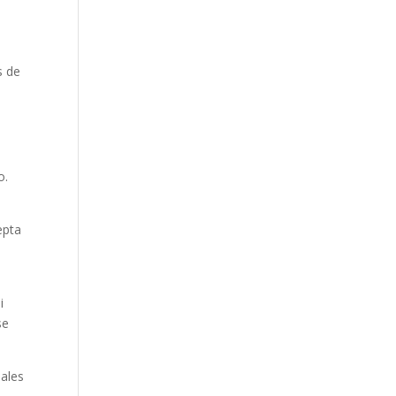
s de
o.
epta
i
se
nales